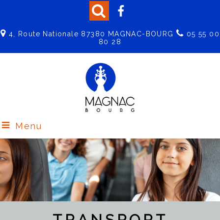
4, Route Nationale 87380 MAGNAC-BOURG
05 55 00
80 28
Menu
TRANSPORT