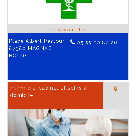
Place Albert Pestour
05 55 00 80 26
87380 MAGNAC-
BOURG
Infirmière, cabinet et soins à
domicile