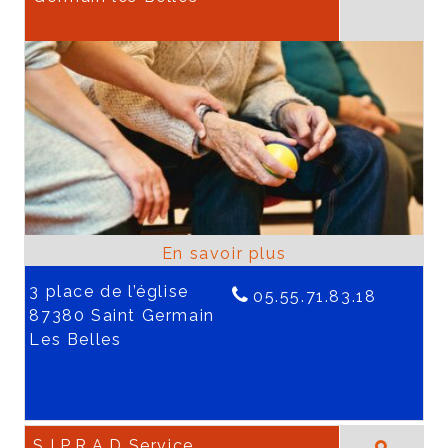
3 place de l’église
05.55.71.83.18
87380 Saint Germain
Les Belles
S.I.P.R.A.D Service