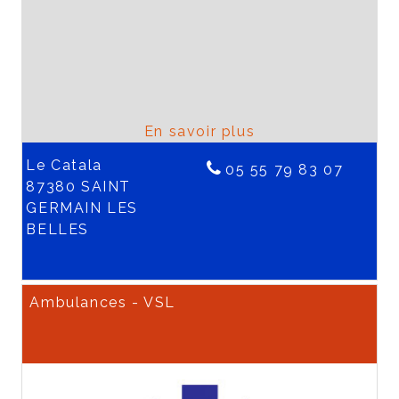
Le Catala
05 55 79 83 07
87380 SAINT
GERMAIN LES
BELLES
Ambulances - VSL