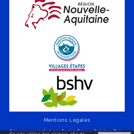
Mentions Légales
Site commercialisé par Centre France Solution Pro
-