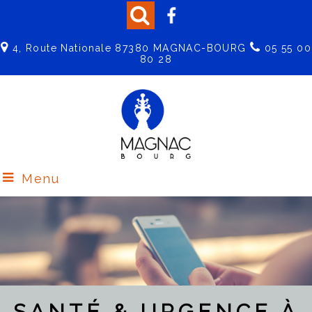
4, Route Nationale 87380 MAGNAC-BOURG
05 55 00
80 28
Menu
SANTÉ & URGENCE À