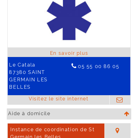
Le Catala
05 55 00 86 05
87380 SAINT
GERMAIN LES
BELLES
Aide à domicile
Instance de coordination de St
Germain les Belles