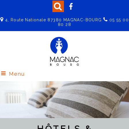
4, Route Nationale 87380 MAGNAC-BOURG
05 55 00
80 28
Menu
HÔTELS &