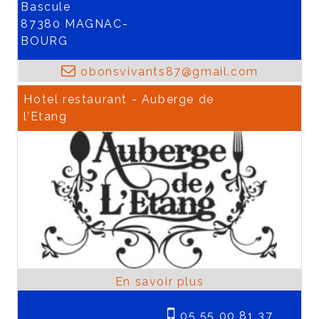
Bascule
87380 MAGNAC-
BOURG
obonsvivants87@gmail.com
Hotel restaurant - Auberge de
l’Etang
05 55 00 81 37