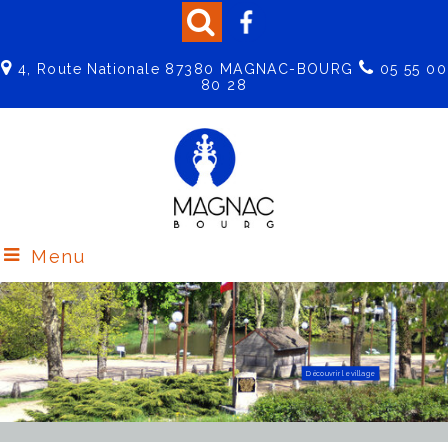
4, Route Nationale 87380 MAGNAC-BOURG
05 55 00
80 28
Menu
Découvrir le Centre de Loisirs
Effectuez vos démarches en ligne
Découvrir le village