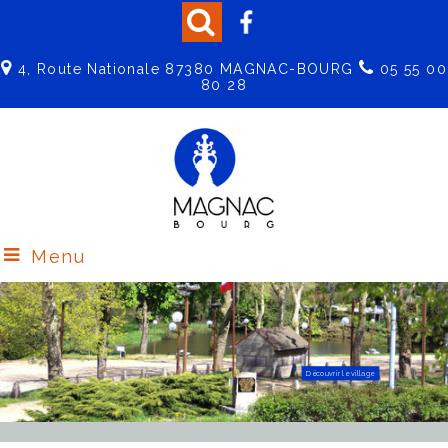
4, Route Nationale 87380 MAGNAC-BOURG
05 55 00
80 28
Menu
Découvrir le Centre de Loisirs
Effectuez vos démarches en ligne
Découvrir le village