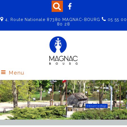
4, Route Nationale 87380 MAGNAC-BOURG
05 55 00
80 28
Menu
Découvrir le Centre de Loisirs
Effectuez vos démarches en ligne
Découvrir le village