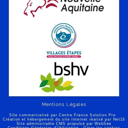
Mentions Légales
Site commercialisé par Centre France Solution Pro
-
Création et hébergement du site Internet réalisé par Net15
-
Site administrable CMS propulsé par WebSee
-
Conditions Générales d'Utilisation
-
Gérer les cookies