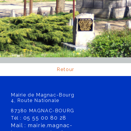
Centre de Loisirs
Effectuez v
Retour
Mairie de Magnac-Bourg
4, Route Nationale
87380 MAGNAC-BOURG
05 55 00 80 28
Tél :
Mail : mairie.magnac-