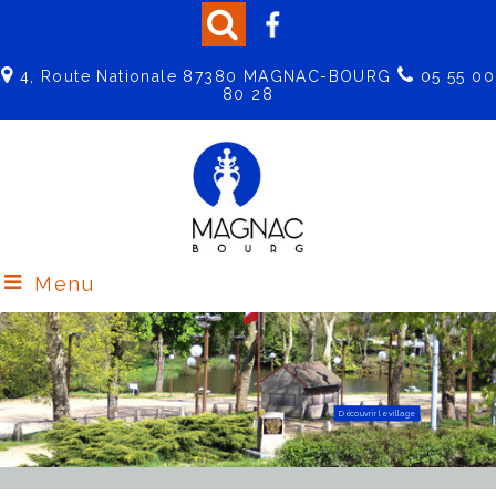
4, Route Nationale 87380 MAGNAC-BOURG
05 55 00
80 28
Menu
Découvrir le Centre de Loisirs
Effectuez vos démarches en ligne
Découvrir le village